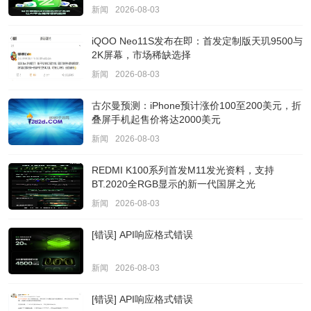
新闻
2026-08-03
iQOO Neo11S发布在即：首发定制版天玑9500与
2K屏幕，市场稀缺选择
新闻
2026-08-03
古尔曼预测：iPhone预计涨价100至200美元，折
叠屏手机起售价将达2000美元
新闻
2026-08-03
REDMI K100系列首发M11发光资料，支持
BT.2020全RGB显示的新一代国屏之光
新闻
2026-08-03
[错误] API响应格式错误
新闻
2026-08-03
[错误] API响应格式错误