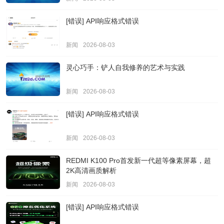
[错误] API响应格式错误
新闻
2026-08-03
灵心巧手：铲人自我修养的艺术与实践
新闻
2026-08-03
[错误] API响应格式错误
新闻
2026-08-03
REDMI K100 Pro首发新一代超等像素屏幕，超
2K高清画质解析
新闻
2026-08-03
[错误] API响应格式错误