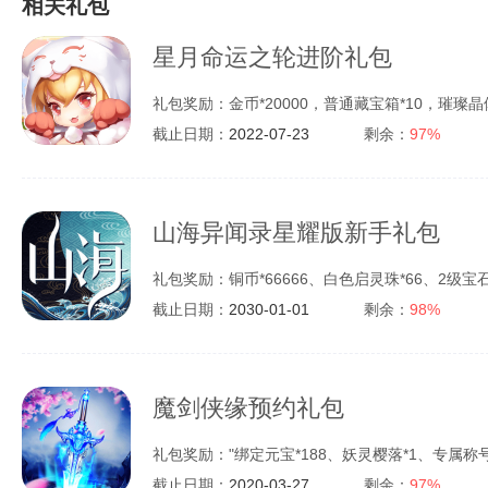
相关礼包
星月命运之轮进阶礼包
礼包奖励：金币*20000，普通藏宝箱*10，璀璨晶体
截止日期：
2022-07-23
剩余：
97%
山海异闻录星耀版新手礼包
礼包奖励：铜币*66666、白色启灵珠*66、2级宝石
截止日期：
2030-01-01
剩余：
98%
魔剑侠缘预约礼包
礼包奖励："绑定元宝*188、妖灵樱落*1、专属称号*1
截止日期：
2020-03-27
剩余：
97%