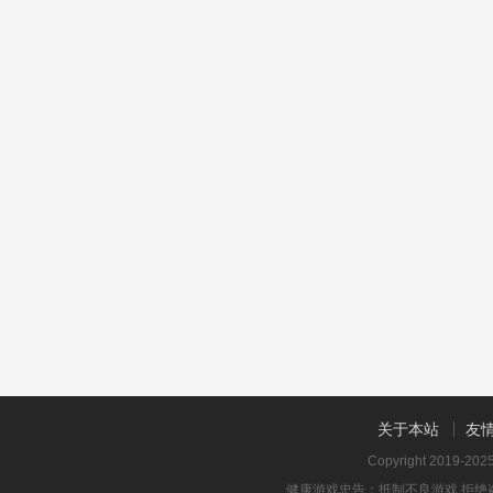
关于本站
友
Copyright 2019-20
健康游戏忠告：抵制不良游戏 拒绝盗