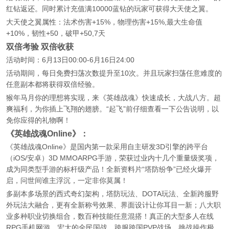
红钻返还。同时累计充值满10000蓝钻的玩家可获得大天使之翼。
大天使之翼属性：法术伤害+15%，物理伤害+15%,最大生命值
+10%，韧性+50，破甲+50,7天
双倍考验 双倍收获
活动时间：6月13日00:00-6月16日24:00
活动期间，每日免费扫荡次数提升至10次。并且玩家扫荡任意难度的
任意副本都将获得双倍经验。
猴年马月你的理想将实现，来《英雄战魂》快速成长，大战八方。超
爽福利，为你插上飞翔的翅膀。“起飞”前仔细查看一下公告说明，以
免你应得的礼物啊！
《英雄战魂Online》：
《英雄战魂Online》是国内第一款采用自主研发3D引擎的跨平台
（iOS/安卓）3D MMOARPG手游，荣获过业内十几个重量级奖项，
成为同类型手游的标杆级产品！全新资料片“塔防纷争”已经火爆开
启，问世间谁主浮沉，一定非你莫属！
多副本多场景的西式奇幻架构，塔防玩法、DOTA玩法、全新跨服野
外玩法大融合，更有全新称号效果、界面设计让你耳目一新；八大职
业多种职业切换组合，数百种技能任意混搭！真正的大型多人在线
RPG手机网游，宏大的全民国战、跨服跨国PVP战场，挑战操作极