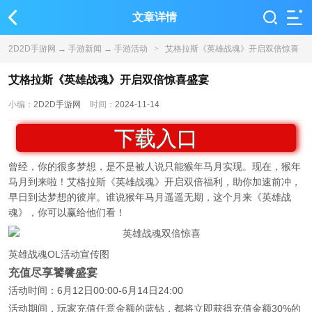
文章详情
2D2D手游网
→
手游新闻
→
手游活动
>
艾格拉斯《英雄战魂》开启双倍惊喜
盛宴
艾格拉斯《英雄战魂》开启双倍惊喜盛宴
小编：
2D2D手游网
时间：
2024-11-14
下载入口
曾经，你的很多梦想，是不是被人说只能猴年马月实现。现在，猴年
马月到来啦！艾格拉斯《英雄战魂》开启双倍福利，助你加速前冲，
早日到达梦想的彼岸。谁说猴年马月遥遥无期，这个月来《英雄战
魂》，你可以赢给他们看！
英雄战魂OL活动宣传图
充值尽享饕餮盛宴
活动时间：6月12日00:00-6月14日24:00
活动期间，玩家充值任意金额的蓝钻，都将立即获得充值金额30%的