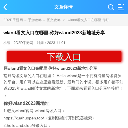
文章详情
2D2D手游网
→
手游攻略
→
图文攻略
>
wland看文入口在哪里-你好
wland2023新地址分享
wland看文入口在哪里-你好wland2023新地址分享
小编：
2D2D手游网
时间：
2023-11-01
下载入口
原wland看文入口在哪里 你好wland2023新地址分享
荒野阅读文章的入口在哪里？ Hello wland是一个拥有海量阅读资源
的平台。用户可以在这里查看最新、最热门的小说。很多用户都不知
道2023年wland阅读文章的新地址，下面就来看看入口分享链接吧！
：
你好wland2023新地址
1.进入wland官网-wland阅读入口：
https://kuahuopen.top/（复制链接打开浏览器搜索）
2.helloland.club登录入口：