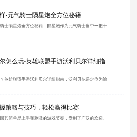
样-元气骑士陨星炮全方位秘籍
骑士陨星炮全方位秘籍，陨星炮作为元气骑士当中一把十
出极宽的紫色能量波攻击敌人，
尔怎么玩-英雄联盟手游沃利贝尔详细指
？英雄联盟手游沃利贝尔详细指南，沃利贝尔是定位为输
上路或者中路。被动技能名为狂
握策略与技巧，轻松赢得比赛
因其简单易上手和刺激的游戏节奏，受到了广泛的欢迎。
要想在比赛中脱颖而出，掌握一