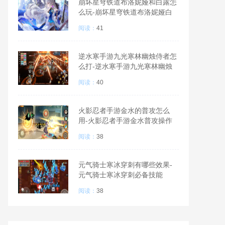
崩坏星穹铁道布洛妮娅和白露怎
么玩-崩坏星穹铁道布洛妮娅白
露测评
阅读：
41
逆水寒手游九光寒林幽烛侍者怎
么打-逆水寒手游九光寒林幽烛
侍者全面指导
阅读：
40
火影忍者手游金水的普攻怎么
用-火影忍者手游金水普攻操作
指南
阅读：
38
元气骑士寒冰穿刺有哪些效果-
元气骑士寒冰穿刺必备技能
阅读：
38