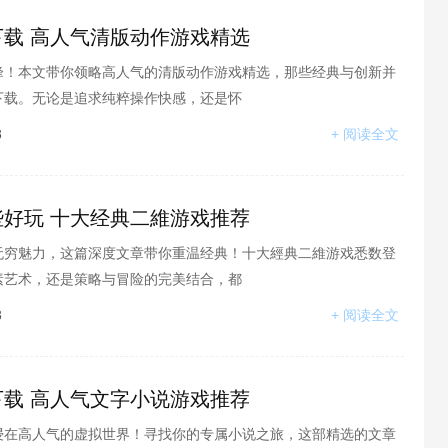
载 高人气清版动作游戏精选
峰！本文带你领略高人气的清版动作游戏精选，那些经典与创新并
下载。无论是追求纯粹操作快感，还是怀
8
+ 阅读全文
好玩 十大经典二維游戏推荐
无穷魅力，这篇深度文章带你重温经典！十大經典二維游戏悉数登
素艺术，还是策略与冒险的完美结合，都
8
+ 阅读全文
载 高人气文字小说游戏推荐
浸在高人气的虚拟世界！寻找你的专属小说之旅，这部精选的文章