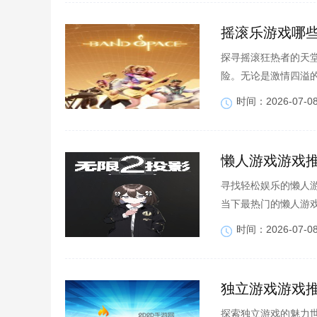
摇滚乐游戏哪些
探寻摇滚狂热者的天
险。无论是激情四溢
时间：2026-07-0
懒人游戏游戏推
寻找轻松娱乐的懒人
当下最热门的懒人游
时间：2026-07-0
独立游戏游戏推
探索独立游戏的魅力