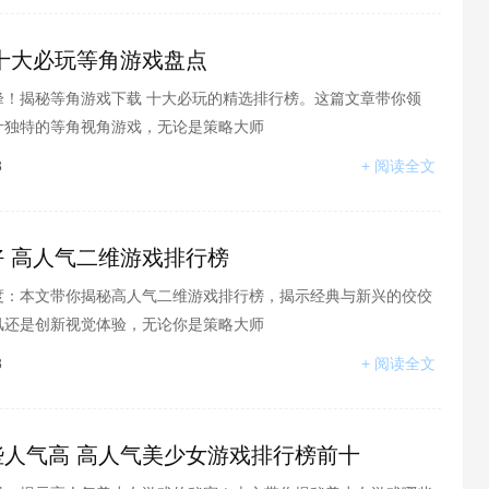
十大必玩等角游戏盘点
峰！揭秘等角游戏下载 十大必玩的精选排行榜。这篇文章带你领
计独特的等角视角游戏，无论是策略大师
8
+ 阅读全文
 高人气二维游戏排行榜
度：本文带你揭秘高人气二维游戏排行榜，揭示经典与新兴的佼佼
风还是创新视觉体验，无论你是策略大师
8
+ 阅读全文
人气高 高人气美少女游戏排行榜前十