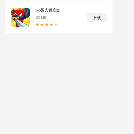
火柴人逃亡2
下载
82 MB