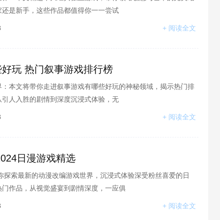
家还是新手，这些作品都值得你一一尝试
8
+ 阅读全文
好玩 热门叙事游戏排行榜
界：本文将带你走进叙事游戏有哪些好玩的神秘领域，揭示热门排
从引人入胜的剧情到深度沉浸式体验，无
8
+ 阅读全文
2024日漫游戏精选
带你探索最新的动漫改编游戏世界，沉浸式体验深受粉丝喜爱的日
热门作品，从视觉盛宴到剧情深度，一应俱
8
+ 阅读全文