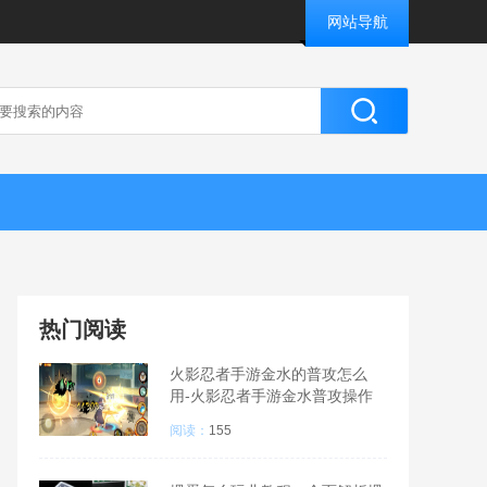
网站导航
热门阅读
火影忍者手游金水的普攻怎么
用-火影忍者手游金水普攻操作
指南
阅读：
155