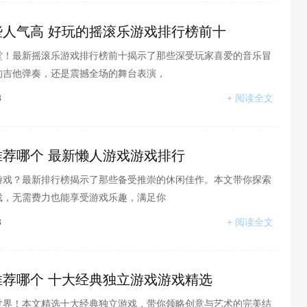
人气高 好玩的摇滚乐游戏排行榜前十
堂！最新摇滚乐游戏排行榜前十揭示了那些深受玩家喜爱的音乐冒
的吉他弹奏，还是震撼全场的舞台表演，
8
+ 阅读全文
荐哪个 最新懒人游戏游戏排行
游戏？最新排行榜揭示了那些备受推崇的休闲佳作。本文带你探索
戏，无需费力也能享受游戏乐趣，满足你
8
+ 阅读全文
荐哪个 十大经典独立游戏游戏精选
世界！本文精选十大经典独立游戏，带你领略创意与艺术的完美结