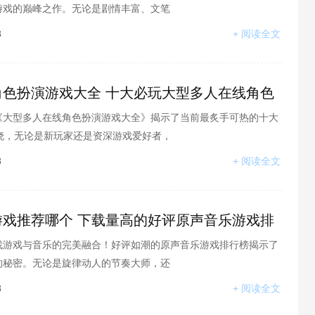
游戏的巅峰之作。无论是剧情丰富、文笔
8
+ 阅读全文
角色扮演游戏大全 十大必玩大型多人在线角色
《大型多人在线角色扮演游戏大全》揭示了当前最炙手可热的十大
晓，无论是新玩家还是资深游戏爱好者，
8
+ 阅读全文
游戏推荐哪个 下载量高的好评原声音乐游戏排
找游戏与音乐的完美融合！好评如潮的原声音乐游戏排行榜揭示了
的秘密。无论是旋律动人的节奏大师，还
8
+ 阅读全文