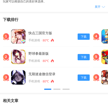
玩家可以根据自己的喜好来选择。
展开
游戏优势
1、游戏的自由度也很高，玩家可以开着赛车去任何地方冒险，整个游戏过程特
下载排行
别刺激。
2、而且游戏中的竞速挑战非常极限，需要玩家具备丰富的驾驶经验和技巧。
3、玩家可以用第一人称驾驶来体验超真实的驾驶过程，非常有趣。
快点三国官方版
1
4
下载
游戏特色
手机游戏 ·
80℃
1、玩家可以自由驾驶自己的车在开放的世界里完成挑战，没有任何约束，可以
按照自己的想法开车，这也是这款游戏的一大特色。
野球拳最新版
2、最后，游戏中的社交互动也非常丰富，所有参与这个游戏的玩家都是高手，
2
5
下载
手机游戏 ·
80℃
可以一起玩，互相交流，非常有趣。
3、新手可以获得全新的赛车，然后选择赛道，在这里开始比赛。
无期迷途微信登录
3
6
下载
手机游戏 ·
80℃
相关文章