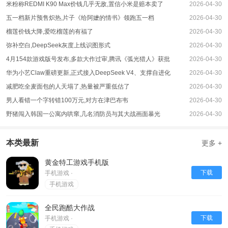
米粉称REDMI K90 Max价钱几乎无敌,置信小米是赔本卖了
2026-04-30
五一档新片预售炽热,片子《给阿嬷的情书》领跑五一档
2026-04-30
榴莲价钱大降,爱吃榴莲的有福了
2026-04-30
弥补空白,DeepSeek灰度上线识图形式
2026-04-30
4月154款游戏版号发布,多款大作过审,腾讯《弧光猎人》获批
2026-04-30
华为小艺Claw重磅更新,正式接入DeepSeek V4、支撑自进化
2026-04-30
减肥吃全麦面包的人天塌了,热量被严重低估了
2026-04-30
男人看错一个字转错100万元,对方在津巴布韦
2026-04-30
野猪闯入韩国一公寓内哄窜,几名消防员与其大战画面暴光
2026-04-30
本类最新
更多 +
黄金特工游戏手机版
下载
手机游戏 ·
手机游戏
全民跑酷大作战
下载
手机游戏 ·