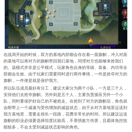
在战局开始的时候，双方的基地内部都会存在着一面旗帜，冲入对面
的基地可以将对方的旗帜带回我们基地，同理对方也能够来抢我们
的。该模式并非是公平模式，玩家角色自身的等级、装备、内功等全
部都会生效。由于玩家们需要同时进行两件事情，一件是抢夺对方的
旗帜，一件便是就是保护我方。
所以队伍成员最好有分工，建议大家分为两个小队，一方是三个人，
安排他们去抢夺旗帜。另外则是五个人，主要负责接应另外一个小
队，同时要保护好自己的不被抢走。在抢到了对方的旗帜后，角色就
会附带上一个减速与受伤增加的减益状态，由于从对方基地里运送到
我方基地里，需要走很长一段路，花费非常长的时间。所以建议运送
旗帜的职业必须要选择坦度比较高，不畏惧敌方伤害，且霸体免控技
能较多，不会太受到减益状态影响的角色。