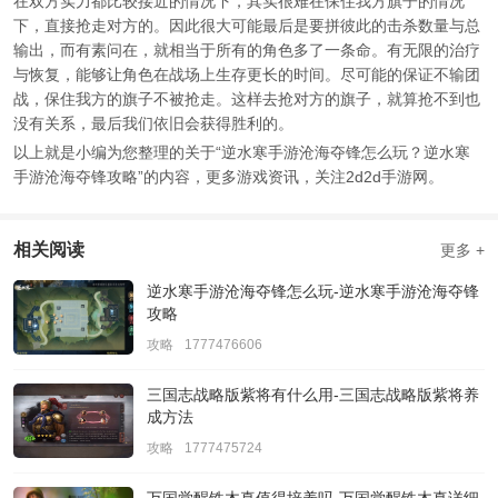
在双方实力都比较接近的情况下，其实很难在保住我方旗子的情况
下，直接抢走对方的。因此很大可能最后是要拼彼此的击杀数量与总
输出，而有素问在，就相当于所有的角色多了一条命。有无限的治疗
与恢复，能够让角色在战场上生存更长的时间。尽可能的保证不输团
战，保住我方的旗子不被抢走。这样去抢对方的旗子，就算抢不到也
没有关系，最后我们依旧会获得胜利的。
以上就是小编为您整理的关于“逆水寒手游沧海夺锋怎么玩？逆水寒
手游沧海夺锋攻略”的内容，更多游戏资讯，关注2d2d手游网。
相关阅读
更多 +
逆水寒手游沧海夺锋怎么玩-逆水寒手游沧海夺锋
攻略
攻略
1777476606
三国志战略版紫将有什么用-三国志战略版紫将养
成方法
攻略
1777475724
万国觉醒铁木真值得培养吗-万国觉醒铁木真详细