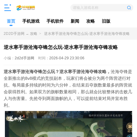
请输入游戏名称
首页
手机游戏
手机软件
新闻
攻略
旧版
2D2D手游网
→
攻略
>
逆水寒手游沧海夺锋怎么玩-逆水寒手游沧海夺锋攻略
逆水寒手游沧海夺锋怎么玩-逆水寒手游沧海夺锋攻略
小编：
2d2d手游网
时间：
2026-04-29 23:30:06
逆水寒手游沧海夺锋怎么玩？逆水寒手游沧海夺锋攻略，
沧海夺锋是
全新推出的8v8模式的竞技副本，玩家们将会被分为两个阵营进行对
抗。每局最多持续的时间为六分钟，在结束后夺旗数量最多的阵营就
会获得胜利。如果双方的旗帜数量相同，那么就会比较整体的击败几
人与伤害量。先抢夺到两面旗帜的人，可以提前结束对局并宣布胜
利。