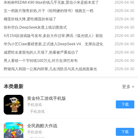
1、三国志刘备传是一款非常好玩的策略类手机游戏，玩家能够感受到以三国时
米粉称REDMI K90 Max价钱几乎无敌,置信小米是赔本卖了
2026-04-30
期刘备的发展经历作为主线展开，将各种三国时间都精心制作成关卡，为广大玩
五一档新片预售炽热,片子《给阿嬷的情书》领跑五一档
2026-04-30
家讲述了一段大气磅礴的三国征战历史。
榴莲价钱大降,爱吃榴莲的有福了
2026-04-30
2、而三国志刘备传则是一款玩法丰富有趣的战棋类回合制游戏，采用了经典的
弥补空白,DeepSeek灰度上线识图形式
2026-04-30
回合制战斗方式，独特的画面风格，特色的游戏内容，各种精致的人物模型，游
4月154款游戏版号发布,多款大作过审,腾讯《弧光猎人》获批
2026-04-30
戏中更有海量法宝和技能。
华为小艺Claw重磅更新,正式接入DeepSeek V4、支撑自进化
2026-04-30
3、三国志刘备传和三国志刘备传加强版都是非常值得玩家们尝试的游戏，给你
减肥吃全麦面包的人天塌了,热量被严重低估了
2026-04-30
带来不同的游戏体验。
男人看错一个字转错100万元,对方在津巴布韦
2026-04-30
野猪闯入韩国一公寓内哄窜,几名消防员与其大战画面暴光
2026-04-30
本类最新
更多 +
黄金特工游戏手机版
下载
手机游戏 ·
手机游戏
全民跑酷大作战
下载
手机游戏 ·