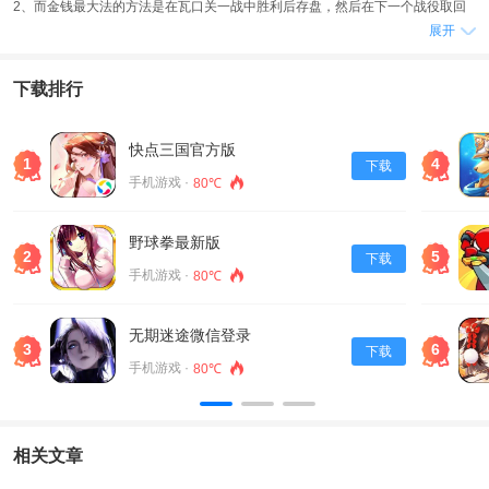
2、而金钱最大法的方法是在瓦口关一战中胜利后存盘，然后在下一个战役取回
展开
刚才的进度，取回时程序会问你是否把当前进度保存起来，选存或不存都会加
3000元，反复如此，钱要多少有多少。
3、三国志刘备传游戏中还有武将职业及五围能力武智统敏运群雄AAAAA（一转
下载排行
后AAA+AA)(二转后A+AA+AA)。
游戏内容
快点三国官方版
1
4
下载
1、刘备的能力值为81818076100，一转前9武10统12敏，一转后再吃10统，二
手机游戏 ·
80℃
转后再吃10武，智力想吃再吃9智，一般A够了，所以没吃三线只需吃4武5统2敏
即可，毕竟要用50多关，如果没满60级就进三线，武力就省了。
野球拳最新版
2、轻骑兵SBABA(一转后SBAAA)张飞99498085911智10统，一转后再吃5敏，
2
5
下载
他是我军武力最高的人，后期配上青龙玉敌方回合清场。
手机游戏 ·
80℃
3、三国志刘备传游戏中有三条线，评分来袭，经典再现，经典关卡任你挑战。
游戏特点
无期迷途微信登录
3
6
下载
1、三国志刘备传献给所有热爱经典单机的玩家。
手机游戏 ·
80℃
2、阵容多样选择，没有最佳阵容，只有更强搭配！三国时期，群雄，各路豪杰
征战沙场斗勇。
3、多年征战，从不言败的经历，让赵云早已成为年轻人的榜样。
相关文章
游戏说明